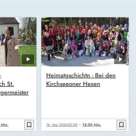
-
Heimatgschichtn - Bei den
h St.
Kirchseeoner Hexen
germeister
bookmark_border
bookmark_border
 Min.
14. Mai 2026
20:00
12:50 Min.