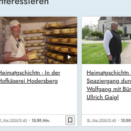
nteressieren
Heimatgschichtn - In der
Heimatgschichtn 
Hofkäserei Hodersberg
Spaziergang durc
Wolfgang mit Bür
Ullrich Gaigl
bookmark_border
9. Mai 2026
19:45
12:50 Min.
18. Mai 2026
19:45
12:50