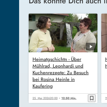
Das könnte Dich auch i
Heimatgschichtn - Über
Mühlrad, Leonhardi und
Kuchenrezepte: Zu Besuch
bei Rosina Heinle in
Kaufering
bookmark_border
25. Mai 2026
20:00
12:50 Min.
1