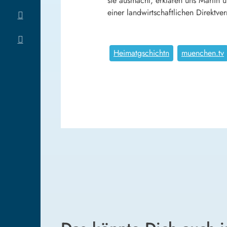
sie ausmacht, erklären uns Martin
einer landwirtschaftlichen Direktv
Heimatgschichtn
muenchen.tv