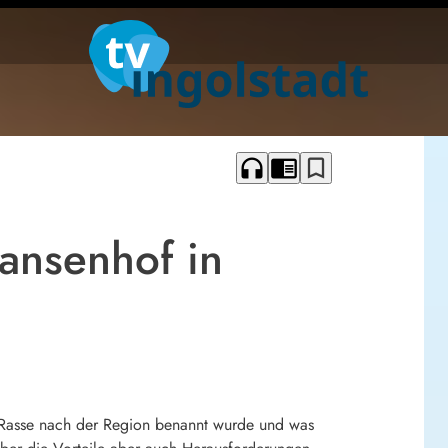
headphones
chrome_reader_mode
bookmark_border
ansenhof in
 Rasse nach der Region benannt wurde und was