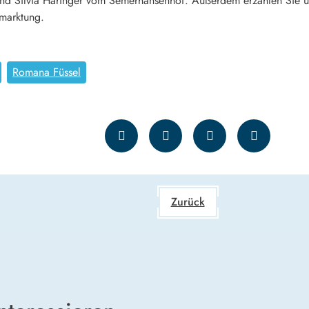
 und Silvia Häringer vom Semerhansenhof. Außerdem erzählen Sie ü
ermarktung.
Romana Füssel
Zurück