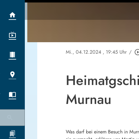
Mi., 04.12.2024
, 19:45 Uhr
/
play_circle_
Heimatgschi
Murnau
Was darf bei einem Besuch in Mur