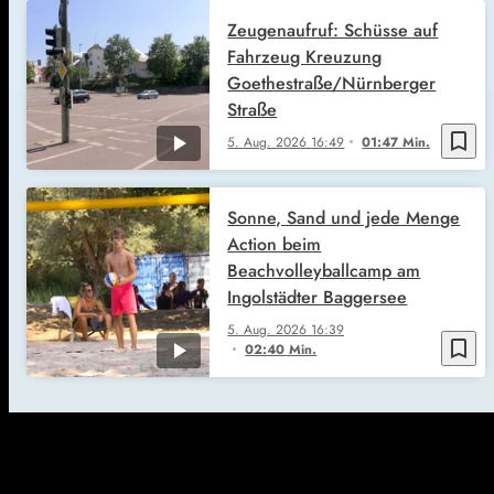
Zeugenaufruf: Schüsse auf
Fahrzeug Kreuzung
Goethestraße/Nürnberger
Straße
bookmark_border
5. Aug. 2026
16:49
01:47 Min.
Sonne, Sand und jede Menge
Action beim
Beachvolleyballcamp am
Ingolstädter Baggersee
5. Aug. 2026
16:39
bookmark_border
02:40 Min.