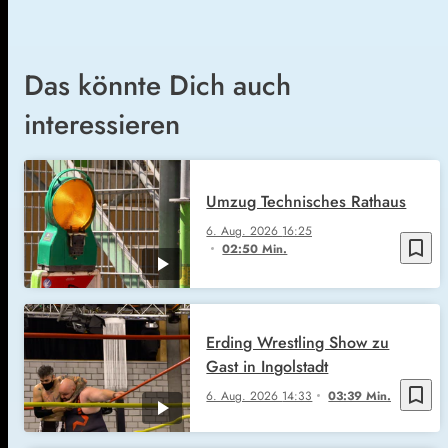
Das könnte Dich auch
interessieren
Umzug Technisches Rathaus
6. Aug. 2026
16:25
bookmark_border
02:50 Min.
Erding Wrestling Show zu
Gast in Ingolstadt
bookmark_border
6. Aug. 2026
14:33
03:39 Min.