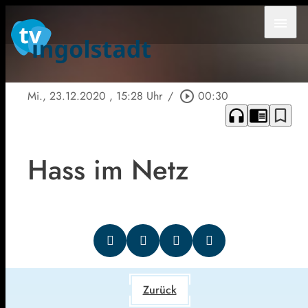
menu
Mi., 23.12.2020
, 15:28 Uhr
/
play_circle_outline
00:30
headphones
chrome_reader_mode
bookmark_border
Hass im Netz
Zurück