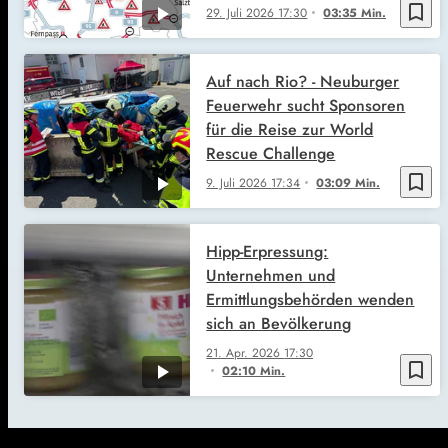
bookmark_border
29. Juli 2026
17:30
03:35 Min.
Auf nach Rio? - Neuburger
Feuerwehr sucht Sponsoren
für die Reise zur World
Rescue Challenge
bookmark_border
9. Juli 2026
17:34
03:09 Min.
Hipp-Erpressung:
Unternehmen und
Ermittlungsbehörden wenden
sich an Bevölkerung
21. Apr. 2026
17:30
bookmark_border
02:10 Min.