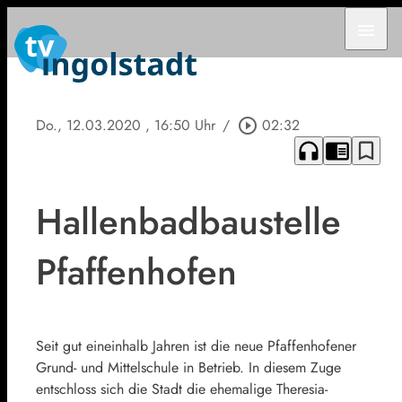
menu
Do., 12.03.2020
, 16:50 Uhr
/
play_circle_outline
02:32
headphones
chrome_reader_mode
bookmark_border
Hallenbadbaustelle
Pfaffenhofen
Seit gut eineinhalb Jahren ist die neue Pfaffenhofener
Grund- und Mittelschule in Betrieb. In diesem Zuge
entschloss sich die Stadt die ehemalige Theresia-