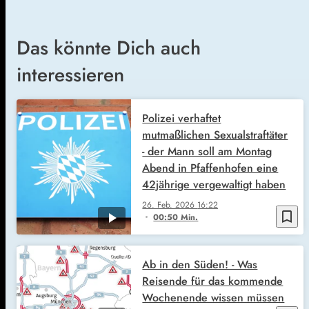
Das könnte Dich auch
interessieren
Polizei verhaftet
mutmaßlichen Sexualstraftäter
- der Mann soll am Montag
Abend in Pfaffenhofen eine
42jährige vergewaltigt haben
26. Feb. 2026
16:22
bookmark_border
00:50 Min.
Ab in den Süden! - Was
Reisende für das kommende
Wochenende wissen müssen