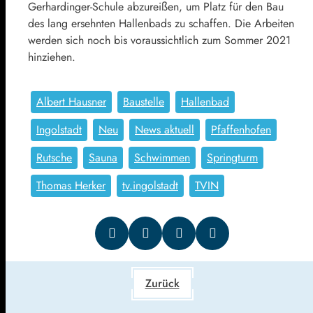
Gerhardinger-Schule abzureißen, um Platz für den Bau
des lang ersehnten Hallenbads zu schaffen. Die Arbeiten
werden sich noch bis voraussichtlich zum Sommer 2021
hinziehen.
Albert Hausner
Baustelle
Hallenbad
Ingolstadt
Neu
News aktuell
Pfaffenhofen
Rutsche
Sauna
Schwimmen
Springturm
Thomas Herker
tv.ingolstadt
TVIN
Zurück