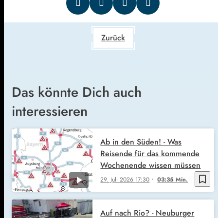
Zurück
Das könnte Dich auch
interessieren
Ab in den Süden! - Was
Reisende für das kommende
Wochenende wissen müssen
bookmark_border
29. Juli 2026
17:30
03:35 Min.
Auf nach Rio? - Neuburger