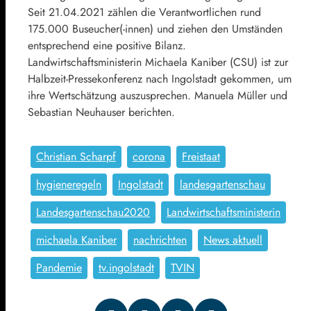
Seit 21.04.2021 zählen die Verantwortlichen rund
175.000 Buseucher(-innen) und ziehen den Umständen
entsprechend eine positive Bilanz.
Landwirtschaftsministerin Michaela Kaniber (CSU) ist zur
Halbzeit-Pressekonferenz nach Ingolstadt gekommen, um
ihre Wertschätzung auszusprechen. Manuela Müller und
Sebastian Neuhauser berichten.
Christian Scharpf
corona
Freistaat
hygieneregeln
Ingolstadt
landesgartenschau
Landesgartenschau2020
Landwirtschaftsministerin
michaela Kaniber
nachrichten
News aktuell
Pandemie
tv.ingolstadt
TVIN