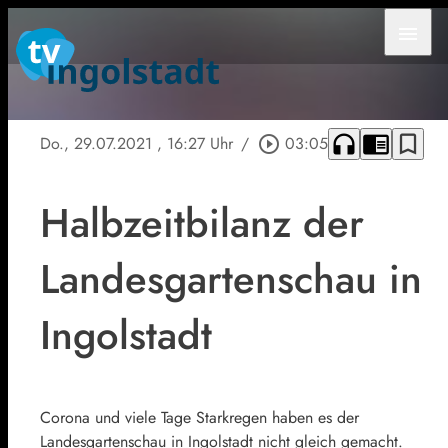
menu
headphones
chrome_reader_mode
bookmark_border
Do., 29.07.2021
, 16:27 Uhr
/
play_circle_outline
03:05
Halbzeitbilanz der
Landesgartenschau in
Ingolstadt
Corona und viele Tage Starkregen haben es der
Landesgartenschau in Ingolstadt nicht gleich gemacht.