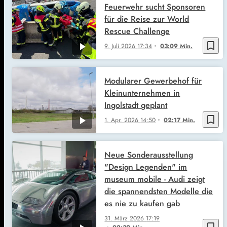
Feuerwehr sucht Sponsoren
für die Reise zur World
Rescue Challenge
bookmark_border
9. Juli 2026
17:34
03:09 Min.
Modularer Gewerbehof für
Kleinunternehmen in
Ingolstadt geplant
bookmark_border
1. Apr. 2026
14:50
02:17 Min.
Neue Sonderausstellung
"Design Legenden" im
museum mobile - Audi zeigt
die spannendsten Modelle die
es nie zu kaufen gab
31. März 2026
17:19
bookmark_border