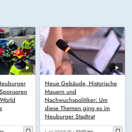
 Neuburger
Neue Gebäude, Historische
 Sponsoren
Mauern und
 World
Nachwuchspolitiker: Um
e
diese Themen ging es im
Neuburger Stadtrat
bookmark_border
bookmark_border
in.
1. Juli 2026
19:00
03:07 Min.