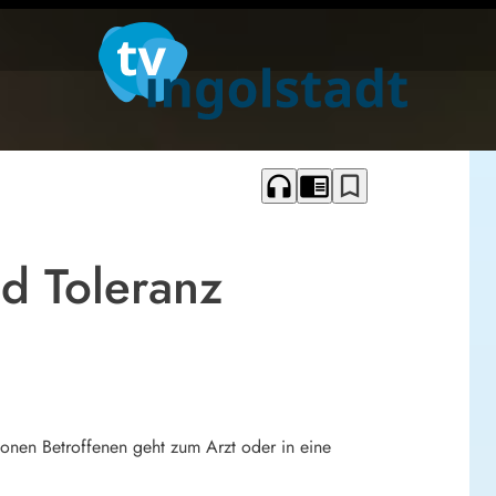
headphones
chrome_reader_mode
bookmark_border
d Toleranz
ionen Betroffenen geht zum Arzt oder in eine