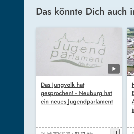
Das könnte Dich auch i
Das Jungvolk hat
gesprochen! - Neuburg hat
ein neues Jugendparlament
bookmark_border
24. Juli 2026
17:30
03:22 Min.
2