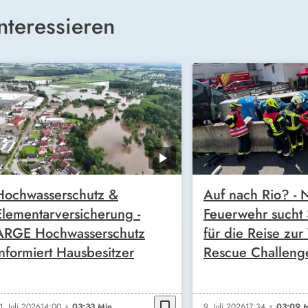
nteressieren
Hochwasserschutz &
Auf nach Rio? -
Elementarversicherung -
Feuerwehr sucht
ARGE Hochwasserschutz
für die Reise zur
informiert Hausbesitzer
Rescue Challeng
bookmark_border
1. Juli 2026
14:00
03:33 Min.
9. Juli 2026
17:34
03:09 M