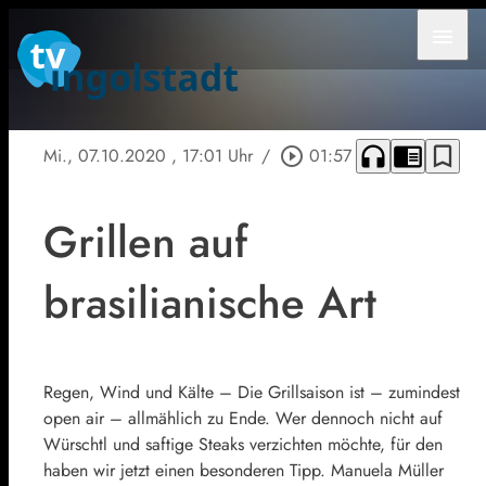
menu
headphones
chrome_reader_mode
bookmark_border
Mi., 07.10.2020
, 17:01 Uhr
/
play_circle_outline
01:57
Grillen auf
brasilianische Art
Regen, Wind und Kälte – Die Grillsaison ist – zumindest
open air – allmählich zu Ende. Wer dennoch nicht auf
Würschtl und saftige Steaks verzichten möchte, für den
haben wir jetzt einen besonderen Tipp. Manuela Müller