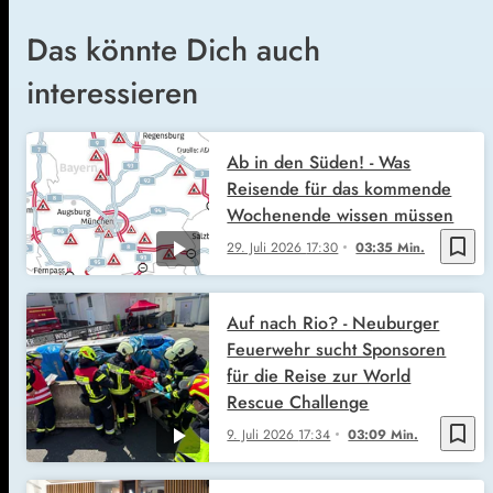
Das könnte Dich auch
interessieren
Ab in den Süden! - Was
Reisende für das kommende
Wochenende wissen müssen
bookmark_border
29. Juli 2026
17:30
03:35 Min.
Auf nach Rio? - Neuburger
Feuerwehr sucht Sponsoren
für die Reise zur World
Rescue Challenge
bookmark_border
9. Juli 2026
17:34
03:09 Min.