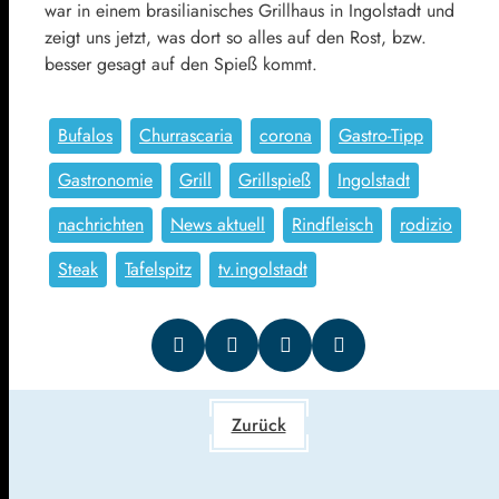
war in einem brasilianisches Grillhaus in Ingolstadt und
zeigt uns jetzt, was dort so alles auf den Rost, bzw.
besser gesagt auf den Spieß kommt.
Bufalos
Churrascaria
corona
Gastro-Tipp
Gastronomie
Grill
Grillspieß
Ingolstadt
nachrichten
News aktuell
Rindfleisch
rodizio
Steak
Tafelspitz
tv.ingolstadt
Zurück