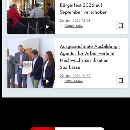
Bürgerfest 2026 auf
September verschoben
26. Juni 2026
16:08
bookmark_border
03:00 Min.
Ausgezeichnete Ausbildung -
Agentur für Arbeit verleiht
Nachwuchs-Zertifikat an
Sparkasse
22. Juni 2026
16:55
bookmark_border
02:53 Min.