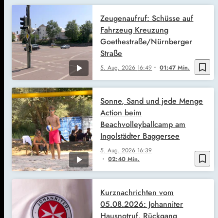
Zeugenaufruf: Schüsse auf
Fahrzeug Kreuzung
Goethestraße/Nürnberger
Straße
bookmark_border
5. Aug. 2026
16:49
01:47 Min.
Sonne, Sand und jede Menge
Action beim
Beachvolleyballcamp am
Ingolstädter Baggersee
5. Aug. 2026
16:39
bookmark_border
02:40 Min.
Kurznachrichten vom
05.08.2026: Johanniter
Hausnotruf, Rückgang