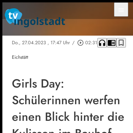
menu
headphones
chrome_reader_mode
bookmark_border
Do., 27.04.2023
, 17:47 Uhr
/
play_circle_outline
02:31
Eichstätt
Girls Day:
Schülerinnen werfen
einen Blick hinter die