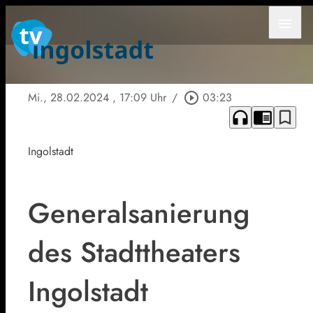
menu
Mi., 28.02.2024
, 17:09 Uhr
/
play_circle_outline
03:23
headphones
chrome_reader_mode
bookmark_border
Ingolstadt
Generalsanierung
des Stadttheaters
Ingolstadt