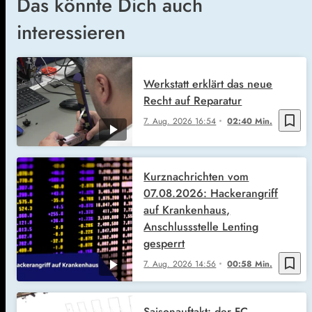
Das könnte Dich auch
interessieren
Werkstatt erklärt das neue
Recht auf Reparatur
bookmark_border
7. Aug. 2026
16:54
02:40 Min.
Kurznachrichten vom
07.08.2026: Hackerangriff
auf Krankenhaus,
Anschlussstelle Lenting
gesperrt
bookmark_border
7. Aug. 2026
14:56
00:58 Min.
Saisonauftakt: der FC