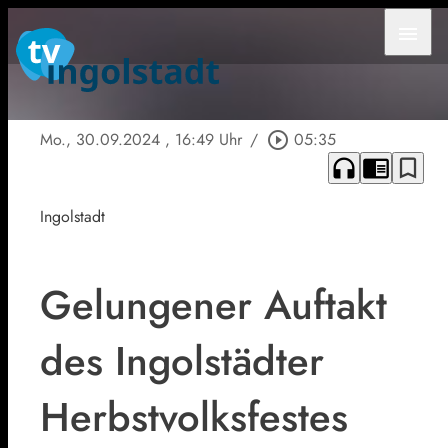
menu
Mo., 30.09.2024
, 16:49 Uhr
/
play_circle_outline
05:35
headphones
chrome_reader_mode
bookmark_border
Ingolstadt
Gelungener Auftakt
des Ingolstädter
Herbstvolksfestes