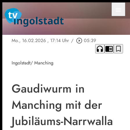
menu
Mo., 16.02.2026
, 17:14 Uhr
/
play_circle_outline
05:39
headphones
chrome_reader_mode
bookmark_border
Ingolstadt/ Manching
Gaudiwurm in
Manching mit der
Jubiläums-Narrwalla