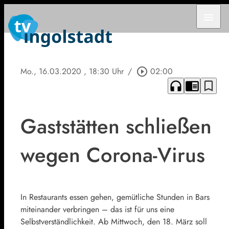
menu
Mo., 16.03.2020
, 18:30 Uhr
/
play_circle_outline
02:00
headphones
chrome_reader_mode
bookmark_border
Gaststätten schließen
wegen Corona-Virus
In Restaurants essen gehen, gemütliche Stunden in Bars
miteinander verbringen – das ist für uns eine
Selbstverständlichkeit. Ab Mittwoch, den 18. März soll