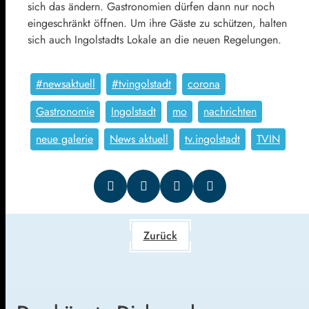
sich das ändern. Gastronomien dürfen dann nur noch
eingeschränkt öffnen. Um ihre Gäste zu schützen, halten
sich auch Ingolstadts Lokale an die neuen Regelungen.
#newsaktuell
#tvingolstadt
corona
Gastronomie
Ingolstadt
mo
nachrichten
neue galerie
News aktuell
tv.ingolstadt
TVIN
Zurück