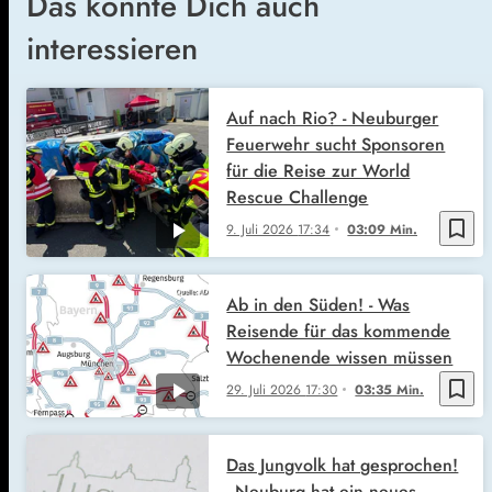
Das könnte Dich auch
interessieren
Auf nach Rio? - Neuburger
Feuerwehr sucht Sponsoren
für die Reise zur World
Rescue Challenge
bookmark_border
9. Juli 2026
17:34
03:09 Min.
Ab in den Süden! - Was
Reisende für das kommende
Wochenende wissen müssen
bookmark_border
29. Juli 2026
17:30
03:35 Min.
Das Jungvolk hat gesprochen!
- Neuburg hat ein neues