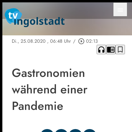
menu
Di., 25.08.2020
, 06:48 Uhr
/
play_circle_outline
02:13
headphones
chrome_reader_mode
bookmark_border
Gastronomien
während einer
Pandemie