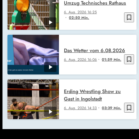
Umzug Technisches Rathaus
6. Aug. 2026
16:25
bookmark_border
02:50 Min.
Das Wetter vom 6.08.2026
bookmark_border
6. Aug. 2026
16:06
01:59 Min.
Erding Wrestling Show zu
Gast in Ingolstadt
bookmark_border
6. Aug. 2026
14:33
03:39 Min.