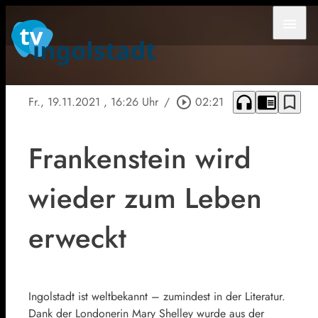
menu
headphones
chrome_reader_mode
bookmark_border
Fr., 19.11.2021
, 16:26 Uhr
/
play_circle_outline
02:21
Frankenstein wird
wieder zum Leben
erweckt
Ingolstadt ist weltbekannt – zumindest in der Literatur.
Dank der Londonerin Mary Shelley wurde aus der