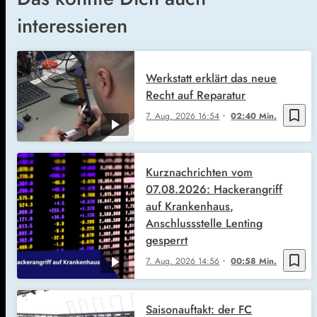
interessieren
Werkstatt erklärt das neue
Recht auf Reparatur
bookmark_border
7. Aug. 2026
16:54
02:40 Min.
Kurznachrichten vom
07.08.2026: Hackerangriff
auf Krankenhaus,
Anschlussstelle Lenting
gesperrt
bookmark_border
7. Aug. 2026
14:56
00:58 Min.
Saisonauftakt: der FC