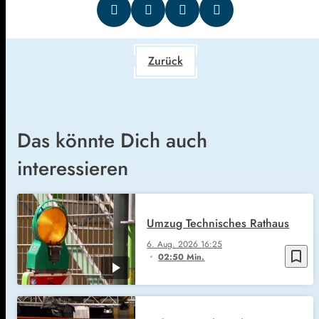
Zurück
Das könnte Dich auch
interessieren
Umzug Technisches Rathaus
6. Aug. 2026
16:25
bookmark_border
02:50 Min.