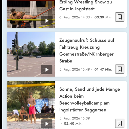
Erding Wrestling Show zu
Gast in Ingolstadt
bookmark_border
6. Aug. 2026
14:33
03:39 Min.
Zeugenaufruf: Schüsse auf
Fahrzeug Kreuzung
Goethestraße/Nürnberger
Straße
bookmark_border
5. Aug. 2026
16:49
01:47 Min.
Sonne, Sand und jede Menge
Action beim
Beachvolleyballcamp am
Ingolstädter Baggersee
5. Aug. 2026
16:39
bookmark_border
02:40 Min.