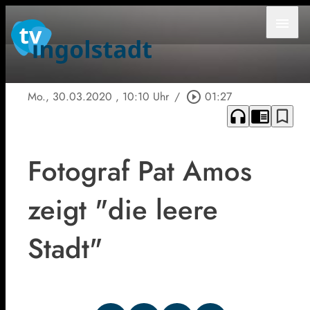
menu
Mo., 30.03.2020
, 10:10 Uhr
/
play_circle_outline
01:27
headphones
chrome_reader_mode
bookmark_border
Fotograf Pat Amos
zeigt "die leere
Stadt"