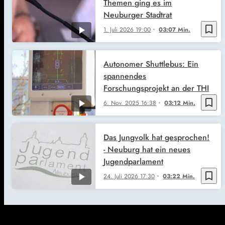
Themen ging es im
Neuburger Stadtrat
bookmark_border
1. Juli 2026
19:00
03:07 Min.
Autonomer Shuttlebus: Ein
spannendes
Forschungsprojekt an der THI
bookmark_border
6. Nov. 2025
16:38
03:12 Min.
Das Jungvolk hat gesprochen!
- Neuburg hat ein neues
Jugendparlament
bookmark_border
24. Juli 2026
17:30
03:22 Min.