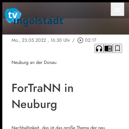
menu
Mo., 23.05.2022
, 16:30 Uhr
/
play_circle_outline
02:17
headphones
chrome_reader_mode
bookmark_border
Neuburg an der Donau
ForTraNN in
Neuburg
Nachhaltigkeit, das ist das große Thema der neu