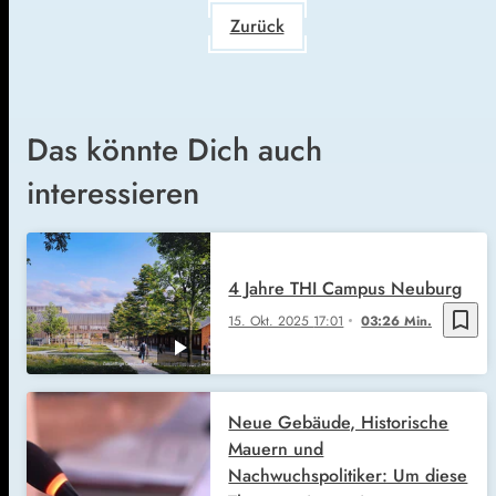
Zurück
Das könnte Dich auch
interessieren
4 Jahre THI Campus Neuburg
bookmark_border
15. Okt. 2025
17:01
03:26 Min.
Neue Gebäude, Historische
Mauern und
Nachwuchspolitiker: Um diese