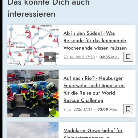
Das könnte Dich auch
interessieren
Ab in den Süden! - Was
Reisende für das kommende
Wochenende wissen müssen
bookmark_border
29. Juli 2026
17:30
03:35 Min.
Auf nach Rio? - Neuburger
Feuerwehr sucht Sponsoren
für die Reise zur World
Rescue Challenge
bookmark_border
9. Juli 2026
17:34
03:09 Min.
Modularer Gewerbehof für
Kleinunternehmen in