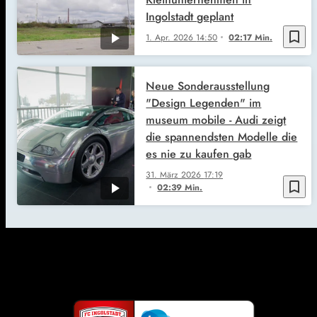
Ingolstadt geplant
bookmark_border
1. Apr. 2026
14:50
02:17 Min.
Neue Sonderausstellung
"Design Legenden" im
museum mobile - Audi zeigt
die spannendsten Modelle die
es nie zu kaufen gab
31. März 2026
17:19
bookmark_border
02:39 Min.