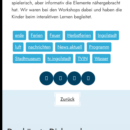
spielerisch, aber informativ die Elemente nähergebracht
hat. Wir waren bei den Workshops dabei und haben die
Kinder beim interaktiven Lernen begleitet.
erde
Ferien
Feuer
Herbstferien
Ingolstadt
luft
nachrichten
News aktuell
Programm
Stadtmuseum
tv.ingolstadt
TVIN
Wasser
Zurück