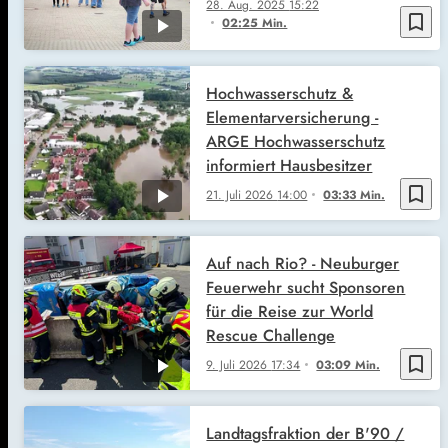
28. Aug. 2025
15:22
bookmark_border
02:25 Min.
Hochwasserschutz &
Elementarversicherung -
ARGE Hochwasserschutz
informiert Hausbesitzer
bookmark_border
21. Juli 2026
14:00
03:33 Min.
Auf nach Rio? - Neuburger
Feuerwehr sucht Sponsoren
für die Reise zur World
Rescue Challenge
bookmark_border
9. Juli 2026
17:34
03:09 Min.
Landtagsfraktion der B'90 /