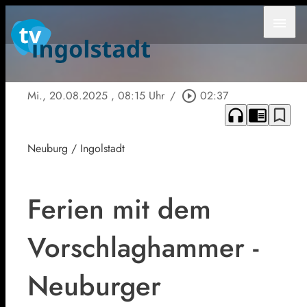
menu
Mi., 20.08.2025
, 08:15 Uhr
/
play_circle_outline
02:37
headphones
chrome_reader_mode
bookmark_border
Neuburg / Ingolstadt
Ferien mit dem
Vorschlaghammer -
Neuburger