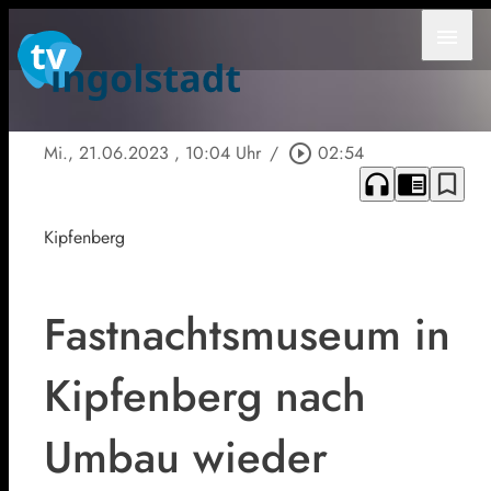
menu
Mi., 21.06.2023
, 10:04 Uhr
/
play_circle_outline
02:54
headphones
chrome_reader_mode
bookmark_border
Kipfenberg
Fastnachtsmuseum in
Kipfenberg nach
Umbau wieder