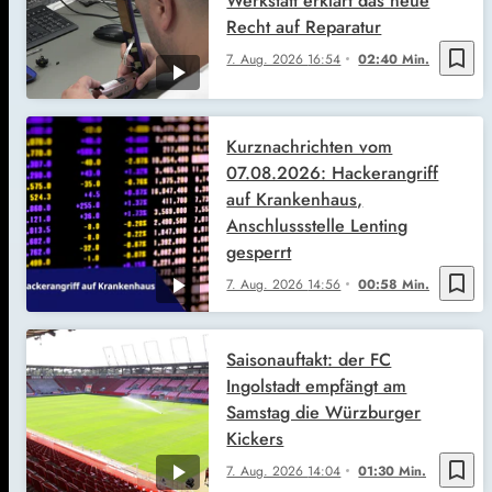
Werkstatt erklärt das neue
Recht auf Reparatur
bookmark_border
7. Aug. 2026
16:54
02:40 Min.
Kurznachrichten vom
07.08.2026: Hackerangriff
auf Krankenhaus,
Anschlussstelle Lenting
gesperrt
bookmark_border
7. Aug. 2026
14:56
00:58 Min.
Saisonauftakt: der FC
Ingolstadt empfängt am
Samstag die Würzburger
Kickers
bookmark_border
7. Aug. 2026
14:04
01:30 Min.