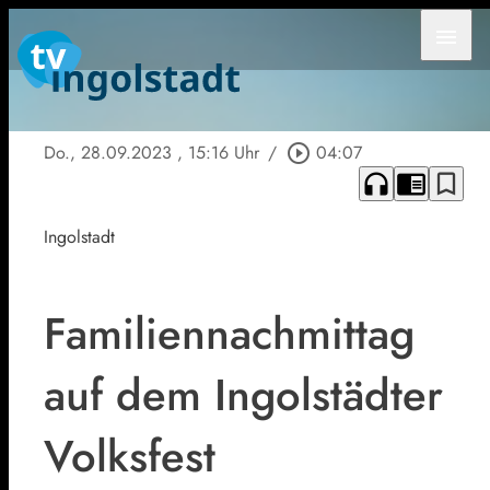
menu
Do., 28.09.2023
, 15:16 Uhr
/
play_circle_outline
04:07
headphones
chrome_reader_mode
bookmark_border
Ingolstadt
Familiennachmittag
auf dem Ingolstädter
Volksfest