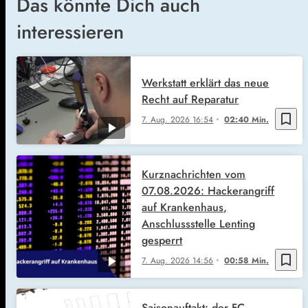
Das könnte Dich auch
interessieren
Werkstatt erklärt das neue
Recht auf Reparatur
bookmark_border
7. Aug. 2026
16:54
02:40 Min.
Kurznachrichten vom
07.08.2026: Hackerangriff
auf Krankenhaus,
Anschlussstelle Lenting
gesperrt
bookmark_border
7. Aug. 2026
14:56
00:58 Min.
Saisonauftakt: der FC