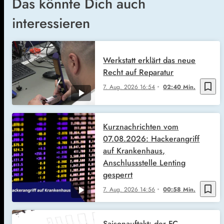
Das könnte Dich auch
interessieren
Werkstatt erklärt das neue
Recht auf Reparatur
bookmark_border
7. Aug. 2026
16:54
02:40 Min.
Kurznachrichten vom
07.08.2026: Hackerangriff
auf Krankenhaus,
Anschlussstelle Lenting
gesperrt
bookmark_border
7. Aug. 2026
14:56
00:58 Min.
Saisonauftakt: der FC