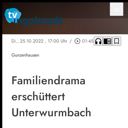
menu
headphones
chrome_reader_mode
bookmark_border
Di., 25.10.2022
, 17:00 Uhr
/
play_circle_outline
01:45
Gunzenhausen
Familiendrama
erschüttert
Unterwurmbach