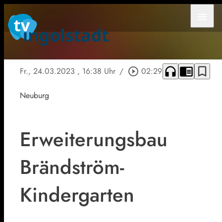
menu
headphones
chrome_reader_mode
bookmark_border
Fr., 24.03.2023
, 16:38 Uhr
/
play_circle_outline
02:29
Neuburg
Erweiterungsbau
Brändström-
Kindergarten