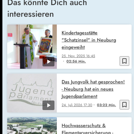
Das könnte Dich auch
interessieren
Kindertagesstätte
"Schatzinsel" in Neuburg
eingeweiht
25. Nov. 2025
16:45
bookmark_border
02:56 Min.
Das Jungvolk hat gesprochen!
- Neuburg hat ein neues
Jugendparlament
bookmark_border
24. Juli 2026
17:30
03:22 Min.
Hochwasserschutz &
Elementarversicherung -