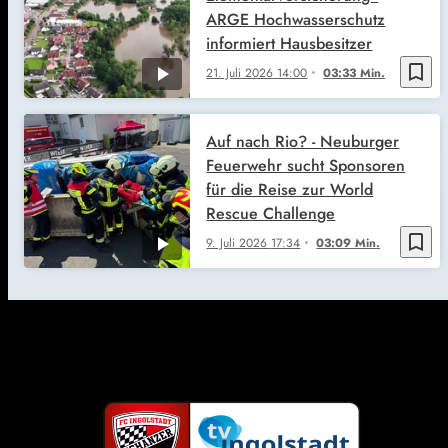
ARGE Hochwasserschutz
informiert Hausbesitzer
bookmark_border
21. Juli 2026
14:00
03:33 Min.
Auf nach Rio? - Neuburger
Feuerwehr sucht Sponsoren
für die Reise zur World
Rescue Challenge
bookmark_border
9. Juli 2026
17:34
03:09 Min.