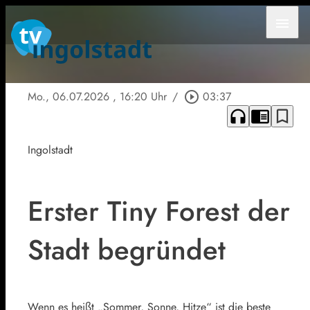
menu
Mo., 06.07.2026
, 16:20 Uhr
/
play_circle_outline
03:37
headphones
chrome_reader_mode
bookmark_border
Ingolstadt
Erster Tiny Forest der
Stadt begründet
Wenn es heißt „Sommer, Sonne, Hitze“ ist die beste