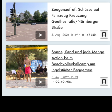
Zeugenaufruf: Schüsse auf
Fahrzeug Kreuzung
Goethestraße/Nürnberger
Straße
bookmark_border
5. Aug. 2026
16:49
01:47 Min.
Sonne, Sand und jede Menge
Action beim
Beachvolleyballcamp am
Ingolstädter Baggersee
5. Aug. 2026
16:39
bookmark_border
02:40 Min.