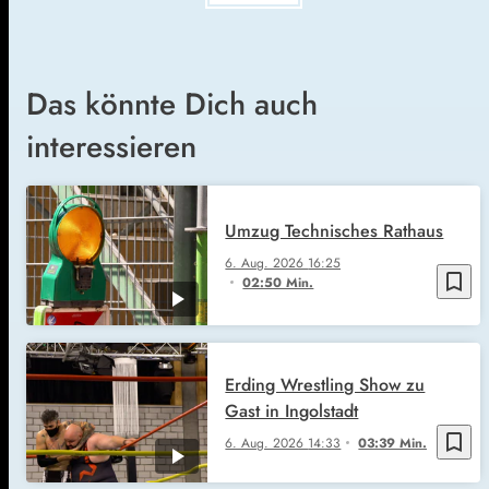
Das könnte Dich auch
interessieren
Umzug Technisches Rathaus
6. Aug. 2026
16:25
bookmark_border
02:50 Min.
Erding Wrestling Show zu
Gast in Ingolstadt
bookmark_border
6. Aug. 2026
14:33
03:39 Min.