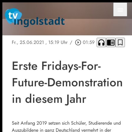
menu
headphones
chrome_reader_mode
bookmark_border
Fr., 25.06.2021
, 15:19 Uhr
/
play_circle_outline
01:59
Erste Fridays-For-
Future-Demonstration
in diesem Jahr
Seit Anfang 2019 setzen sich Schüler, Studierende und
Auszubildene in ganz Deutschland vermehrt in der