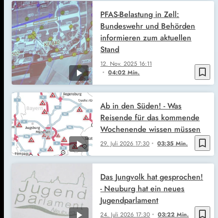
PFAS-Belastung in Zell:
Bundeswehr und Behörden
informieren zum aktuellen
Stand
12. Nov. 2025
16:11
bookmark_border
04:02 Min.
Ab in den Süden! - Was
Reisende für das kommende
Wochenende wissen müssen
bookmark_border
29. Juli 2026
17:30
03:35 Min.
Das Jungvolk hat gesprochen!
- Neuburg hat ein neues
Jugendparlament
bookmark_border
24. Juli 2026
17:30
03:22 Min.