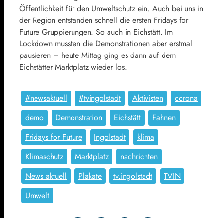
Öffentlichkeit für den Umweltschutz ein. Auch bei uns in
der Region entstanden schnell die ersten Fridays for
Future Gruppierungen. So auch in Eichstätt. Im
Lockdown mussten die Demonstrationen aber erstmal
pausieren – heute Mittag ging es dann auf dem
Eichstätter Marktplatz wieder los.
#newsaktuell
#tvingolstadt
Aktivisten
corona
demo
Demonstration
Eichstätt
Fahnen
Fridays for Future
Ingolstadt
klima
Klimaschutz
Marktplatz
nachrichten
News aktuell
Plakate
tv.ingolstadt
TVIN
Umwelt