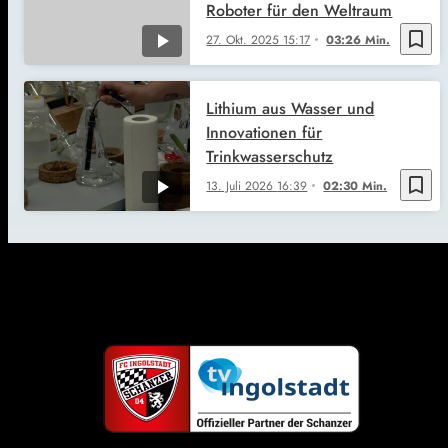
Roboter für den Weltraum
bookmark_border
27. Okt. 2025
15:17
03:26 Min.
Lithium aus Wasser und
Innovationen für
Trinkwasserschutz
bookmark_border
13. Juli 2026
16:39
02:30 Min.