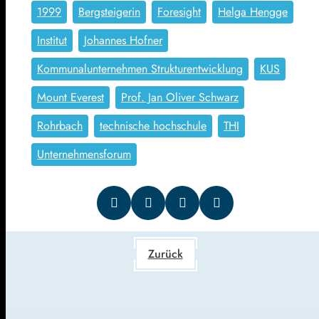
1999
Bergsteigerin
Foresight
Helga Hengge
Institut
Johannes Hofner
Kommunalunternehmen Strukturentwicklung
KUS
Mount Everest
Prof. Jan Oliver Schwarz
Rohrbach
technische hochschule
THI
Unternehmensforum
Zurück