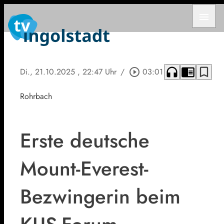
menu
headphones
chrome_reader_mode
bookmark_border
Di., 21.10.2025
, 22:47 Uhr
/
play_circle_outline
03:01
Rohrbach
Erste deutsche
Mount-Everest-
Bezwingerin beim