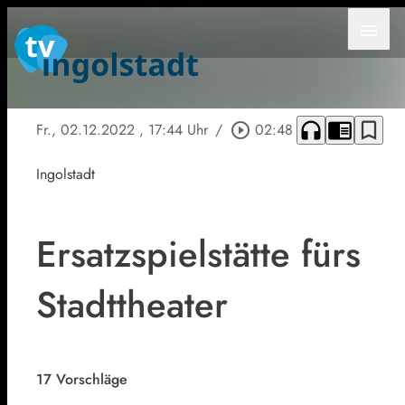
menu
headphones
chrome_reader_mode
bookmark_border
Fr., 02.12.2022
, 17:44 Uhr
/
play_circle_outline
02:48
Ingolstadt
Ersatzspielstätte fürs
Stadttheater
17 Vorschläge