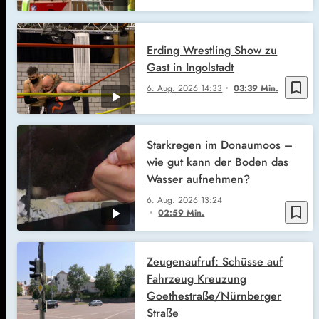
Erding Wrestling Show zu
Gast in Ingolstadt
bookmark_border
6. Aug. 2026
14:33
03:39 Min.
Starkregen im Donaumoos –
wie gut kann der Boden das
Wasser aufnehmen?
6. Aug. 2026
13:24
bookmark_border
02:59 Min.
Zeugenaufruf: Schüsse auf
Fahrzeug Kreuzung
Goethestraße/Nürnberger
Straße