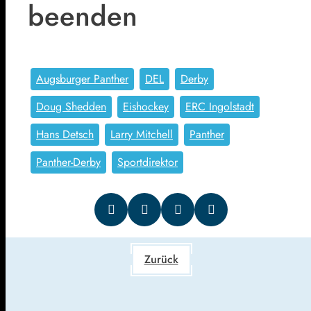
beenden
Augsburger Panther
DEL
Derby
Doug Shedden
Eishockey
ERC Ingolstadt
Hans Detsch
Larry Mitchell
Panther
Panther-Derby
Sportdirektor
Zurück