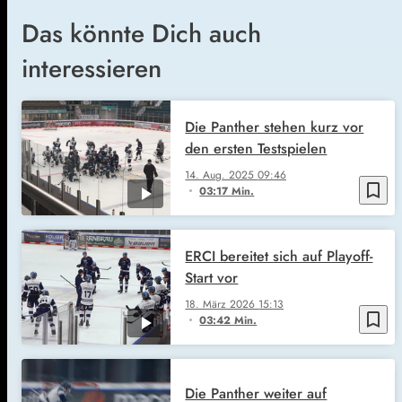
Das könnte Dich auch
interessieren
Die Panther stehen kurz vor
den ersten Testspielen
14. Aug. 2025
09:46
bookmark_border
03:17 Min.
ERCI bereitet sich auf Playoff-
Start vor
18. März 2026
15:13
bookmark_border
03:42 Min.
Die Panther weiter auf