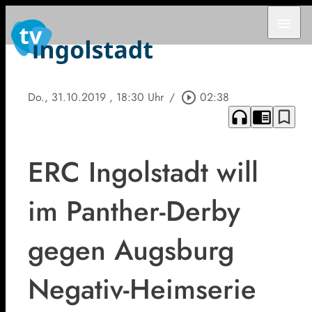
menu
Do., 31.10.2019
, 18:30 Uhr
/
play_circle_outline
02:38
headphones
chrome_reader_mode
bookmark_border
ERC Ingolstadt will
im Panther-Derby
gegen Augsburg
Negativ-Heimserie