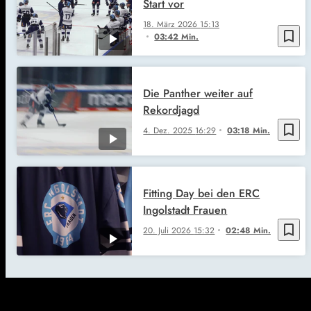
Start vor
18. März 2026
15:13
bookmark_border
03:42 Min.
Die Panther weiter auf
Rekordjagd
bookmark_border
4. Dez. 2025
16:29
03:18 Min.
Fitting Day bei den ERC
Ingolstadt Frauen
bookmark_border
20. Juli 2026
15:32
02:48 Min.