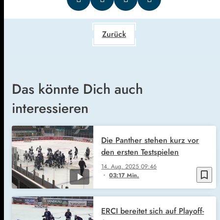
Zurück
Das könnte Dich auch
interessieren
Die Panther stehen kurz vor
den ersten Testspielen
14. Aug. 2025
09:46
bookmark_border
03:17 Min.
ERCI bereitet sich auf Playoff-