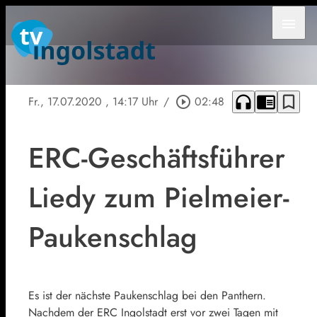
menu
headphones
chrome_reader_mode
bookmark_border
Fr., 17.07.2020
, 14:17 Uhr
/
play_circle_outline
02:48
ERC-Geschäftsführer
Liedy zum Pielmeier-
Paukenschlag
Es ist der nächste Paukenschlag bei den Panthern.
Nachdem der ERC Ingolstadt erst vor zwei Tagen mit