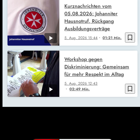
Kurznachrichten vom
05.08.2026: Johanniter
Hausnotruf, Rückgang
Ausbildungsverträge
bookmark_border
5. Aug. 2026
15:44
01:21 Min.
Workshop gegen
Diskriminierung: Gemeinsam
für mehr Respekt im Alltag
5. Aug. 2026
12:43
bookmark_border
02:49 Min.