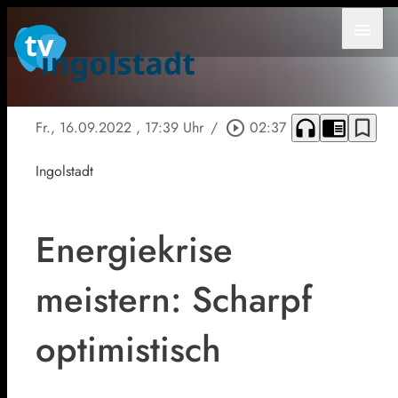
menu
headphones
chrome_reader_mode
bookmark_border
Fr., 16.09.2022
, 17:39 Uhr
/
play_circle_outline
02:37
Ingolstadt
Energiekrise
meistern: Scharpf
optimistisch