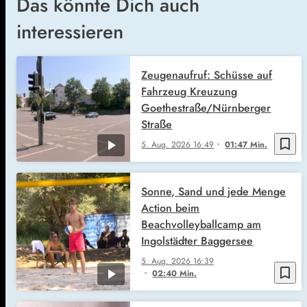
Das könnte Dich auch
interessieren
Zeugenaufruf: Schüsse auf
Fahrzeug Kreuzung
Goethestraße/Nürnberger
Straße
bookmark_border
5. Aug. 2026
16:49
01:47 Min.
Sonne, Sand und jede Menge
Action beim
Beachvolleyballcamp am
Ingolstädter Baggersee
5. Aug. 2026
16:39
bookmark_border
02:40 Min.