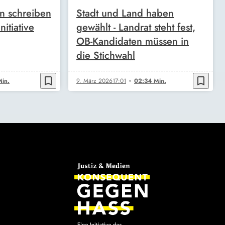
en schreiben
Stadt und Land haben
nitiative
gewählt - Landrat steht fest,
OB-Kandidaten müssen in
die Stichwahl
bookmark_border
bookmark_border
Min.
9. März 2026
17:01
02:34 Min.