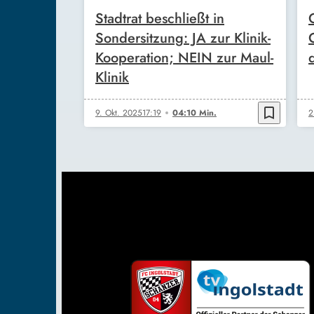
Stadtrat beschließt in
Sondersitzung: JA zur Klinik-
Kooperation; NEIN zur Maul-
Klinik
bookmark_border
9. Okt. 2025
17:19
04:10 Min.
2