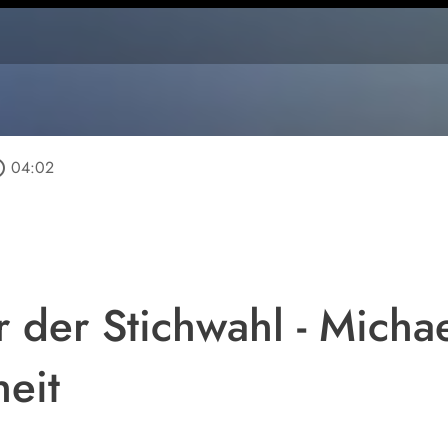
utline
04:02
 der Stichwahl - Michae
eit