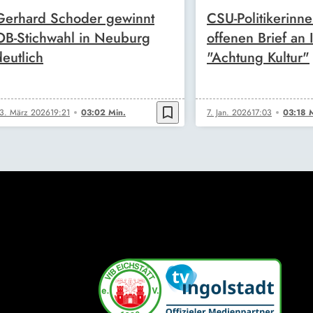
Gerhard Schoder gewinnt
CSU-Politikerinn
OB-Stichwahl in Neuburg
offenen Brief an I
deutlich
"Achtung Kultur"
bookmark_border
3. März 2026
19:21
03:02 Min.
7. Jan. 2026
17:03
03:18 