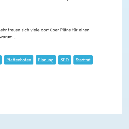
hr freuen sich viele dort über Pläne für einen
, warum….
Pfaffenhofen
Planung
SPD
Stadtrat