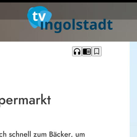
headphones
chrome_reader_mode
bookmark_border
upermarkt
ch schnell zum Bäcker, um