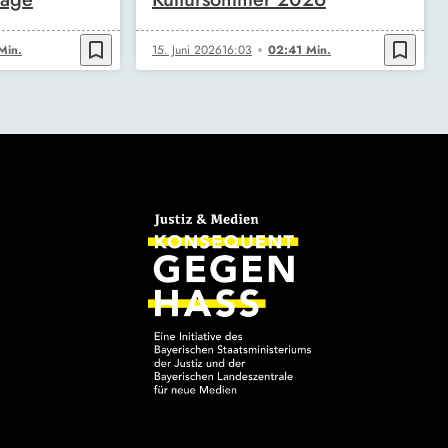
bookmark_border
bookmark_border
Min.
15. Juni 2026
16:03
02:41 Min.