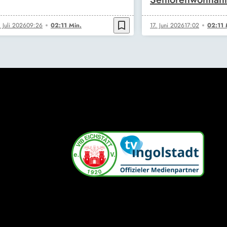
bookmark_border
. Juli 2026
09:26
02:11 Min.
17. Juni 2026
17:02
02:11 