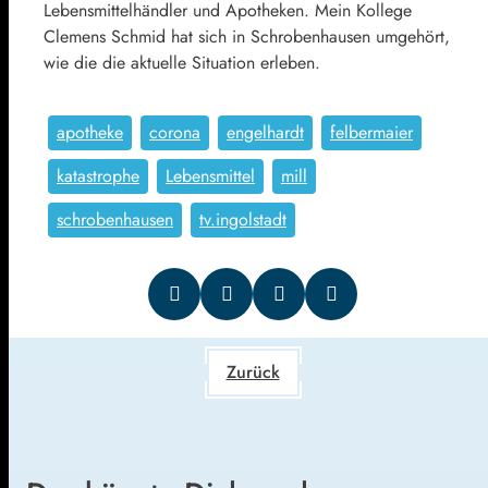
Lebensmittelhändler und Apotheken. Mein Kollege
Clemens Schmid hat sich in Schrobenhausen umgehört,
wie die die aktuelle Situation erleben.
apotheke
corona
engelhardt
felbermaier
katastrophe
Lebensmittel
mill
schrobenhausen
tv.ingolstadt
Zurück