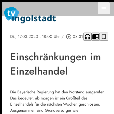
menu
headphones
chrome_reader_mode
bookmark_border
Di., 17.03.2020
, 18:00 Uhr
/
play_circle_outline
03:31
Einschränkungen im
Einzelhandel
Die Bayerische Regierung hat den Notstand ausgerufen.
Das bedeutet, ab morgen ist ein Großteil des
Einzelhandels für die nächsten Wochen geschlossen.
Ausgenommen sind Grundversorger wie