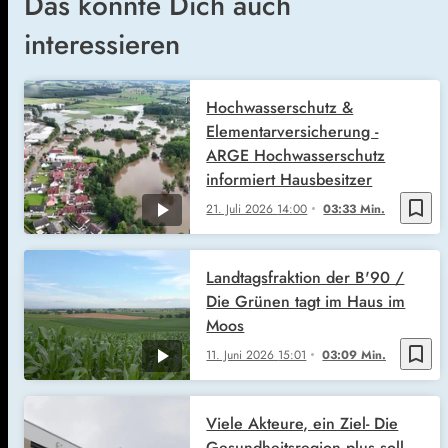
Das könnte Dich auch
interessieren
Hochwasserschutz &
Elementarversicherung -
ARGE Hochwasserschutz
informiert Hausbesitzer
bookmark_border
21. Juli 2026
14:00
03:33 Min.
Landtagsfraktion der B'90 /
Die Grünen tagt im Haus im
Moos
bookmark_border
11. Juni 2026
15:01
03:09 Min.
Viele Akteure, ein Ziel- Die
Gesundheitsregion plus soll