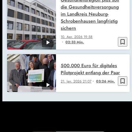
die Gesundheitsversorgung
im Landkreis Neuburg-
Schrobenhausen langfristig
sichern
10. Apr. 2026
19:58
bookmark_border
02:33 Min.
500.000 Euro für digitales
Pilotprojekt entlang der Paar
bookmark_border
21. Jan. 2026
21:07
03:26 Min.