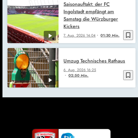
Saisonauftakt: der FC
Ingolstadt empfängt am
Samstag die Würzburger
Kickers
bookmark_border
7. Aug. 2026
14:04
01:30 Min.
Umzug Technisches Rathaus
6. Aug. 2026
16:25
bookmark_border
02:50 Min.