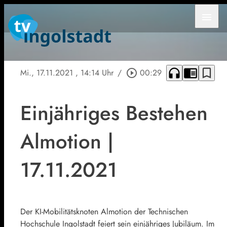
menu
headphones
chrome_reader_mode
bookmark_border
Mi., 17.11.2021
, 14:14 Uhr
/
play_circle_outline
00:29
Einjähriges Bestehen
Almotion |
17.11.2021
Der KI-Mobilitätsknoten Almotion der Technischen
Hochschule Ingolstadt feiert sein einjähriges Jubiläum. Im