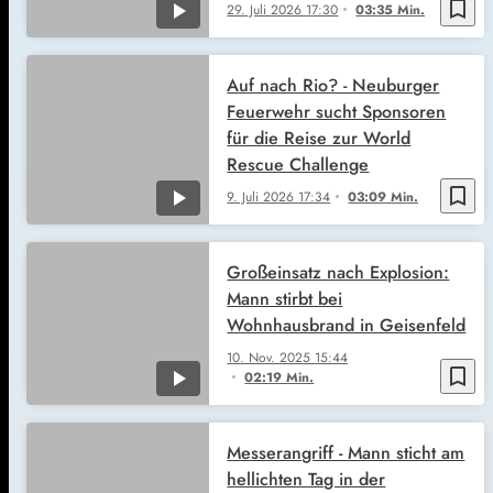
bookmark_border
29. Juli 2026
17:30
03:35 Min.
Auf nach Rio? - Neuburger
Feuerwehr sucht Sponsoren
für die Reise zur World
Rescue Challenge
bookmark_border
9. Juli 2026
17:34
03:09 Min.
Großeinsatz nach Explosion:
Mann stirbt bei
Wohnhausbrand in Geisenfeld
10. Nov. 2025
15:44
bookmark_border
02:19 Min.
Messerangriff - Mann sticht am
hellichten Tag in der