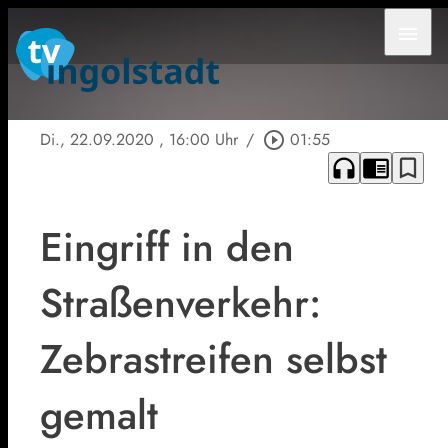
menu
Di., 22.09.2020
, 16:00 Uhr
/
play_circle_outline
01:55
headphones
chrome_reader_mode
bookmark_border
Eingriff in den
Straßenverkehr:
Zebrastreifen selbst
gemalt