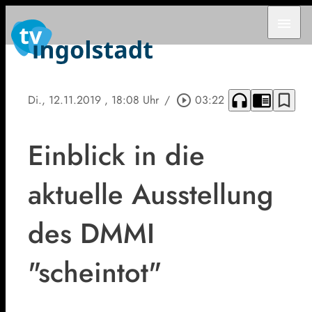
menu
headphones
chrome_reader_mode
bookmark_border
Di., 12.11.2019
, 18:08 Uhr
/
play_circle_outline
03:22
Einblick in die
aktuelle Ausstellung
des DMMI
"scheintot"