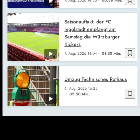
7. Aug. 2026
14:56
00:58 Min.
Saisonauftakt: der FC
Ingolstadt empfängt am
Samstag die Würzburger
Kickers
bookmark_border
7. Aug. 2026
14:04
01:30 Min.
Umzug Technisches Rathaus
6. Aug. 2026
16:25
bookmark_border
02:50 Min.