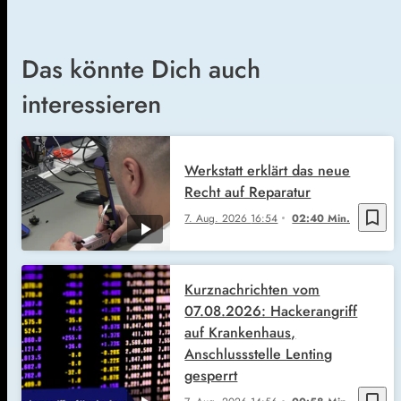
Das könnte Dich auch
interessieren
Werkstatt erklärt das neue
Recht auf Reparatur
bookmark_border
7. Aug. 2026
16:54
02:40 Min.
Kurznachrichten vom
07.08.2026: Hackerangriff
auf Krankenhaus,
Anschlussstelle Lenting
gesperrt
bookmark_border