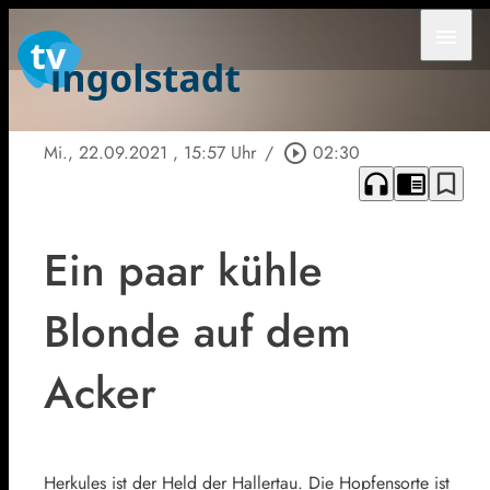
menu
Mi., 22.09.2021
, 15:57 Uhr
/
play_circle_outline
02:30
headphones
chrome_reader_mode
bookmark_border
Ein paar kühle
Blonde auf dem
Acker
Herkules ist der Held der Hallertau. Die Hopfensorte ist