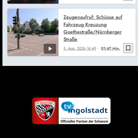
Zeugenaufruf: Schüsse auf
Fahrzeug Kreuzung
Goethestraße/Nürnberger
Straße
bookmark_border
5. Aug. 2026
16:49
01:47 Min.