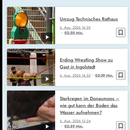
Umzug Technisches Rathaus
6. Aug. 2026
16:25
bookmark_border
02:50 Min.
Erding Wrestling Show zu
Gast in Ingolstadt
bookmark_border
6. Aug. 2026
14:33
03:39 Min.
Starkregen im Donaumoos –
wie gut kann der Boden das
Wasser aufnehmen?
6. Aug. 2026
13:24
bookmark_border
02:59 Min.