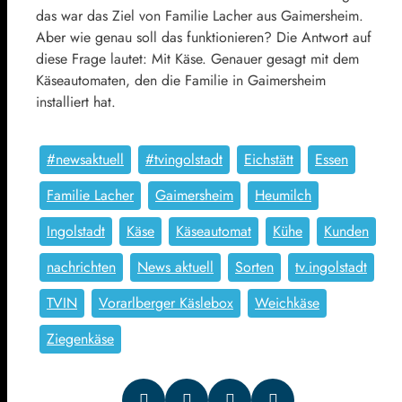
das war das Ziel von Familie Lacher aus Gaimersheim.
Aber wie genau soll das funktionieren? Die Antwort auf
diese Frage lautet: Mit Käse. Genauer gesagt mit dem
Käseautomaten, den die Familie in Gaimersheim
installiert hat.
#newsaktuell
#tvingolstadt
Eichstätt
Essen
Familie Lacher
Gaimersheim
Heumilch
Ingolstadt
Käse
Käseautomat
Kühe
Kunden
nachrichten
News aktuell
Sorten
tv.ingolstadt
TVIN
Vorarlberger Käslebox
Weichkäse
Ziegenkäse