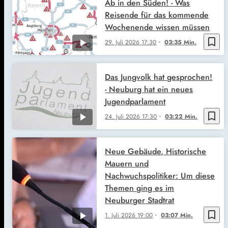
Ab in den Süden! - Was
Reisende für das kommende
Wochenende wissen müssen
bookmark_border
29. Juli 2026
17:30
03:35 Min.
Das Jungvolk hat gesprochen!
- Neuburg hat ein neues
Jugendparlament
bookmark_border
24. Juli 2026
17:30
03:22 Min.
Neue Gebäude, Historische
Mauern und
Nachwuchspolitiker: Um diese
Themen ging es im
Neuburger Stadtrat
bookmark_border
1. Juli 2026
19:00
03:07 Min.