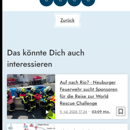
Zurück
Das könnte Dich auch
interessieren
Auf nach Rio? - Neuburger
Feuerwehr sucht Sponsoren
für die Reise zur World
Rescue Challenge
bookmark_border
9. Juli 2026
17:34
03:09 Min.