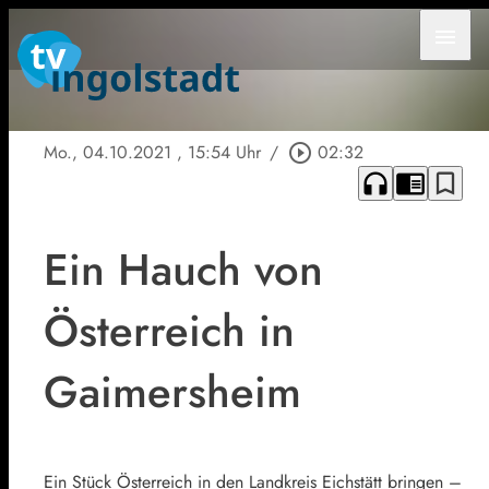
menu
Mo., 04.10.2021
, 15:54 Uhr
/
play_circle_outline
02:32
headphones
chrome_reader_mode
bookmark_border
Ein Hauch von
Österreich in
Gaimersheim
Ein Stück Österreich in den Landkreis Eichstätt bringen –