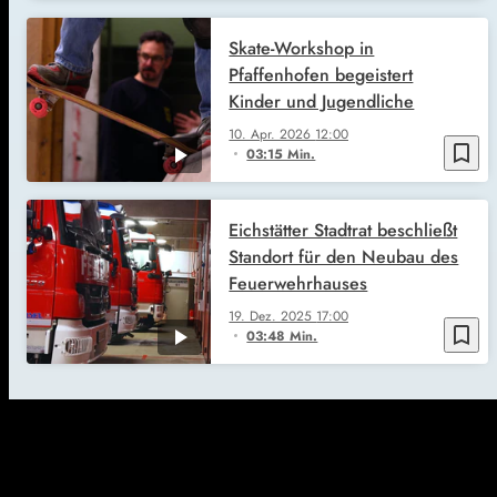
Skate-Workshop in
Pfaffenhofen begeistert
Kinder und Jugendliche
10. Apr. 2026
12:00
bookmark_border
03:15 Min.
Eichstätter Stadtrat beschließt
Standort für den Neubau des
Feuerwehrhauses
19. Dez. 2025
17:00
bookmark_border
03:48 Min.