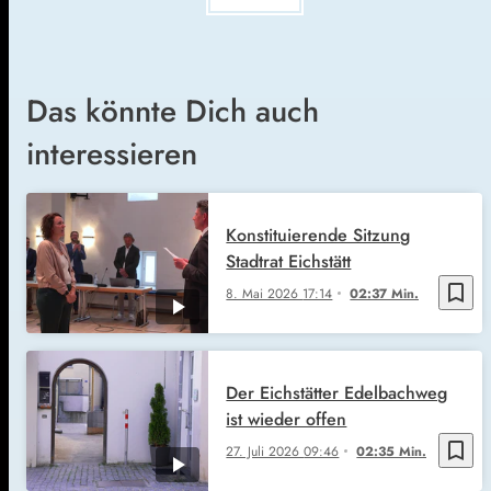
Das könnte Dich auch
interessieren
Konstituierende Sitzung
Stadtrat Eichstätt
bookmark_border
8. Mai 2026
17:14
02:37 Min.
Der Eichstätter Edelbachweg
ist wieder offen
bookmark_border
27. Juli 2026
09:46
02:35 Min.