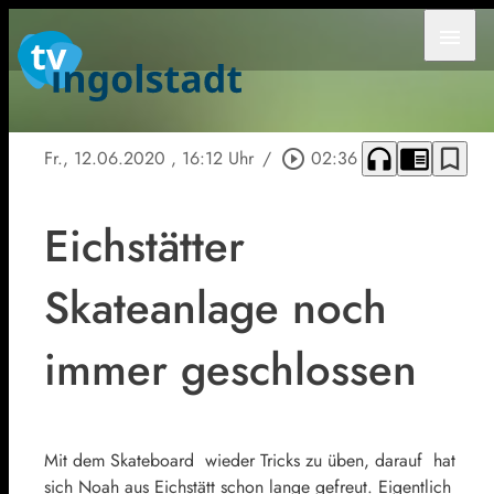
menu
headphones
chrome_reader_mode
bookmark_border
Fr., 12.06.2020
, 16:12 Uhr
/
play_circle_outline
02:36
Eichstätter
Skateanlage noch
immer geschlossen
Mit dem Skateboard wieder Tricks zu üben, darauf hat
sich Noah aus Eichstätt schon lange gefreut. Eigentlich