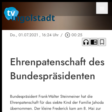
menu
Do., 01.07.2021
, 16:24 Uhr
/
play_circle_outline
00:25
headphones
chrome_reader_mode
bookmark_border
Ehrenpatenschaft des
Bundespräsidenten
Bundespräsident Frank-Walter Steinmeiner hat die
Ehrenpatenschaft für das siebte Kind der Familie Jahoda
übernommen. Der kleine Frederick kam am 8. Mai zur