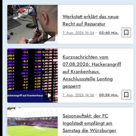
Werkstatt erklärt das neue
Recht auf Reparatur
bookmark_border
7. Aug. 2026
16:54
02:40 Min.
Kurznachrichten vom
07.08.2026: Hackerangriff
auf Krankenhaus,
Anschlussstelle Lenting
gesperrt
bookmark_border
7. Aug. 2026
14:56
00:58 Min.
Saisonauftakt: der FC
Ingolstadt empfängt am
Samstag die Würzburger