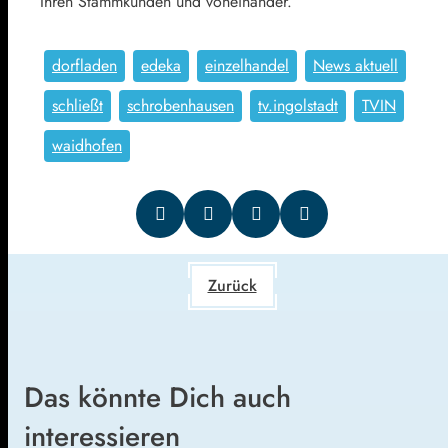
Ihren Stammkunden und voneinander.
dorfladen
edeka
einzelhandel
News aktuell
schließt
schrobenhausen
tv.ingolstadt
TVIN
waidhofen
Zurück
Das könnte Dich auch
interessieren