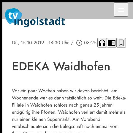
menu
headphones
chrome_reader_mode
bookmark_border
Di., 15.10.2019
, 18:30 Uhr
/
play_circle_outline
03:25
EDEKA Waidhofen
Vor ein paar Wochen haben wir davon berichtet, am
Wochenende war es dann tatsächlich so weit. Die Edeka-
Filiale in Waidhofen schloss nach genau 25 Jahren
endgültig ihre Pforten. Waidhofen verliert damit mehr als
nur einen kleinen Supermarkt. Am Vorabend
verabschiedete sich die Belegschaft noch einmal von