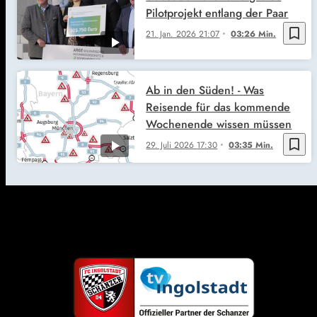
Pilotprojekt entlang der Paar
bookmark_border
21. Jan. 2026
21:07
03:26 Min.
Ab in den Süden! - Was
Reisende für das kommende
Wochenende wissen müssen
bookmark_border
29. Juli 2026
17:30
03:35 Min.