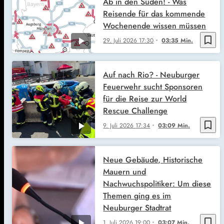
Ab in den Süden! - Was
Reisende für das kommende
Wochenende wissen müssen
bookmark_border
29. Juli 2026
17:30
03:35 Min.
Auf nach Rio? - Neuburger
Feuerwehr sucht Sponsoren
für die Reise zur World
Rescue Challenge
bookmark_border
9. Juli 2026
17:34
03:09 Min.
Neue Gebäude, Historische
Mauern und
Nachwuchspolitiker: Um diese
Themen ging es im
Neuburger Stadtrat
bookmark_border
1. Juli 2026
19:00
03:07 Min.