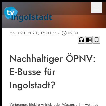
menu
Mo., 09.11.2020
, 17:13 Uhr
/
play_circle_outline
02:30
headphones
chrome_reader_mode
bookmark_border
Nachhaltiger ÖPNV:
E-Busse für
Ingolstadt?
Verbrenner, Elektro-Antrieb oder Wasserstoff – wenn es