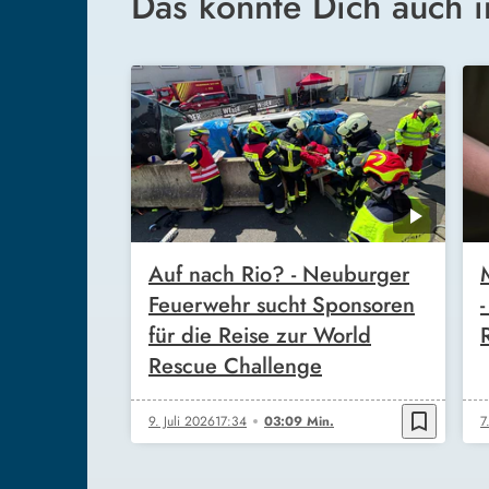
Das könnte Dich auch i
Auf nach Rio? - Neuburger
Feuerwehr sucht Sponsoren
für die Reise zur World
Rescue Challenge
bookmark_border
9. Juli 2026
17:34
03:09 Min.
7