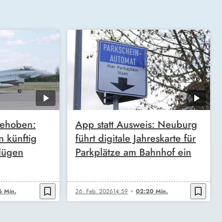
gehoben:
App statt Ausweis: Neuburg
n künftig
führt digitale Jahreskarte für
flügen
Parkplätze am Bahnhof ein
bookmark_border
bookmark_border
6 Min.
26. Feb. 2026
14:59
02:20 Min.