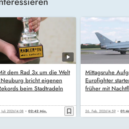
nteressieren
Mit dem Rad 3x um die Welt
Mittagsruhe Auf
- Neuburg bricht eigenen
Eurofighter starte
Rekords beim Stadtradeln
früher mit Nacht
bookmark_border
. Juli 2026
14:08
02:42 Min.
26. Feb. 2026
14:59
01:4