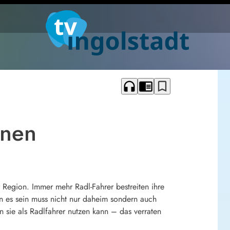
headphones
chrome_reader_mode
bookmark_border
onen
Region. Immer mehr Radl-Fahrer bestreiten ihre
n es sein muss nicht nur daheim sondern auch
sie als Radlfahrer nutzen kann – das verraten