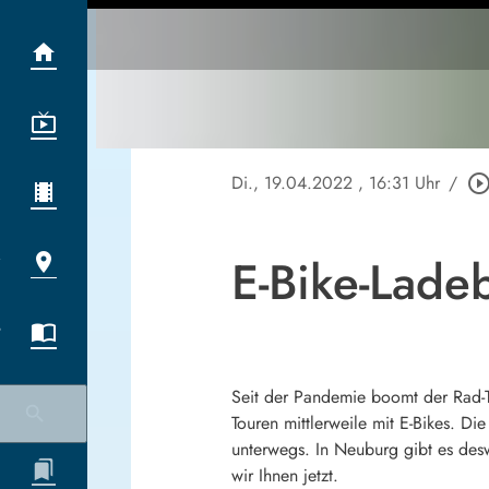
Di., 19.04.2022
, 16:31 Uhr
/
play_circle_outl
E-Bike-Lade
Seit der Pandemie boomt der Rad-T
Touren mittlerweile mit E-Bikes. 
unterwegs. In Neuburg gibt es des
wir Ihnen jetzt.