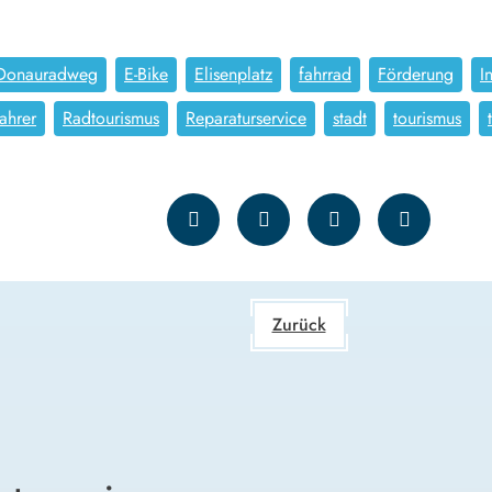
Donauradweg
E-Bike
Elisenplatz
fahrrad
Förderung
I
ahrer
Radtourismus
Reparaturservice
stadt
tourismus
Zurück