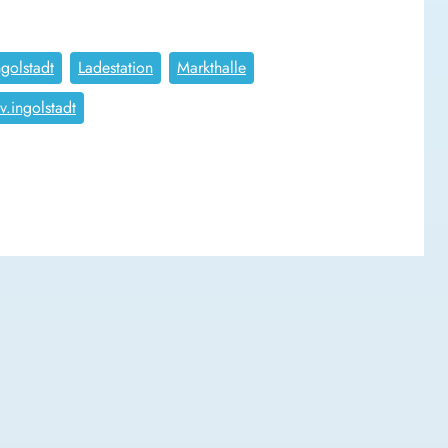
ngolstadt
Ladestation
Markthalle
tv.ingolstadt