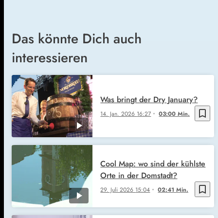
Das könnte Dich auch
interessieren
Was bringt der Dry January?
bookmark_border
14. Jan. 2026
16:27
03:00 Min.
Cool Map: wo sind der kühlste
Orte in der Domstadt?
bookmark_border
29. Juli 2026
15:04
02:41 Min.