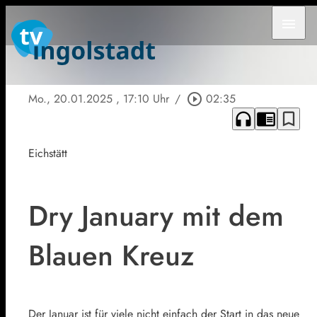
menu
Mo., 20.01.2025
, 17:10 Uhr
/
play_circle_outline
02:35
headphones
chrome_reader_mode
bookmark_border
Eichstätt
Dry January mit dem
Blauen Kreuz
Der Januar ist für viele nicht einfach der Start in das neue