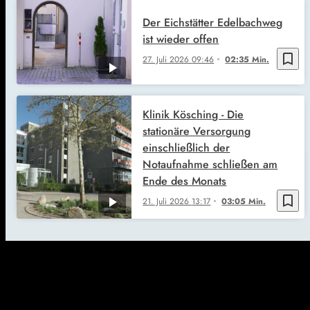
Der Eichstätter Edelbachweg
ist wieder offen
bookmark_border
27. Juli 2026
09:46
02:35 Min.
Klinik Kösching - Die
stationäre Versorgung
einschließlich der
Notaufnahme schließen am
Ende des Monats
bookmark_border
21. Juli 2026
13:17
03:05 Min.