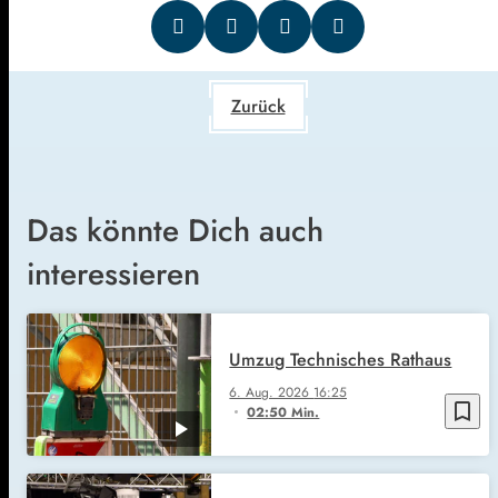
Zurück
Das könnte Dich auch
interessieren
Umzug Technisches Rathaus
6. Aug. 2026
16:25
bookmark_border
02:50 Min.