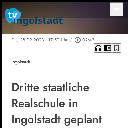
menu
Di., 28.02.2023
, 17:50 Uhr
/
play_circle_outline
02:42
headphones
chrome_reader_mode
bookmark_border
Ingolstadt
Dritte staatliche
Realschule in
Ingolstadt geplant