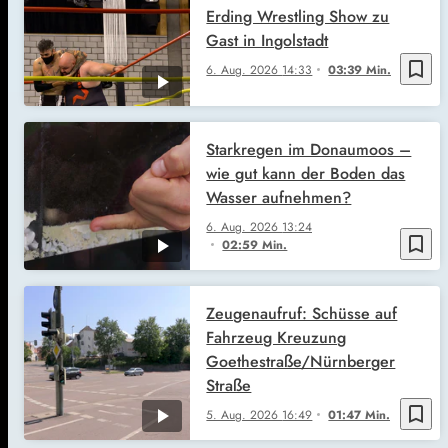
Erding Wrestling Show zu
Gast in Ingolstadt
bookmark_border
6. Aug. 2026
14:33
03:39 Min.
Starkregen im Donaumoos –
wie gut kann der Boden das
Wasser aufnehmen?
6. Aug. 2026
13:24
bookmark_border
02:59 Min.
Zeugenaufruf: Schüsse auf
Fahrzeug Kreuzung
Goethestraße/Nürnberger
Straße
bookmark_border
5. Aug. 2026
16:49
01:47 Min.