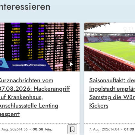
nteressieren
Kurznachrichten vom
Saisonauftakt: de
07.08.2026: Hackerangriff
Ingolstadt empfä
auf Krankenhaus,
Samstag die Wür
Anschlussstelle Lenting
Kickers
gesperrt
bookmark_border
. Aug. 2026
14:56
00:58 Min.
7. Aug. 2026
14:04
01:30