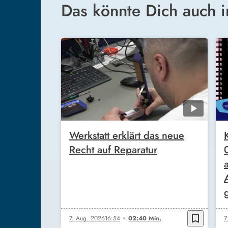
Das könnte Dich auch i
Werkstatt erklärt das neue
Recht auf Reparatur
bookmark_border
7. Aug. 2026
16:54
02:40 Min.
7