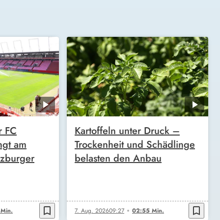
r FC
Kartoffeln unter Druck –
ngt am
Trockenheit und Schädlinge
zburger
belasten den Anbau
bookmark_border
bookmark_border
 Min.
7. Aug. 2026
09:27
02:55 Min.