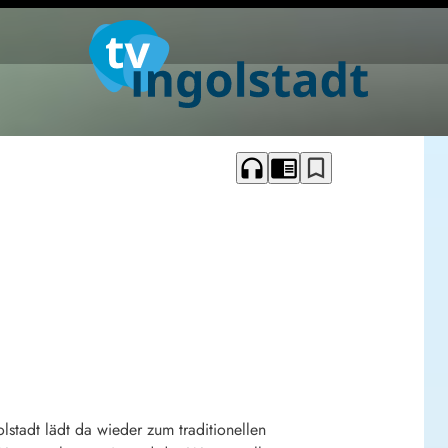
headphones
chrome_reader_mode
bookmark_border
stadt lädt da wieder zum traditionellen