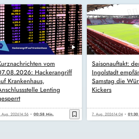
Kurznachrichten vom
Saisonauftakt: de
07.08.2026: Hackerangriff
Ingolstadt empfä
auf Krankenhaus,
Samstag die Wür
Anschlussstelle Lenting
Kickers
gesperrt
bookmark_border
. Aug. 2026
14:56
00:58 Min.
7. Aug. 2026
14:04
01:30