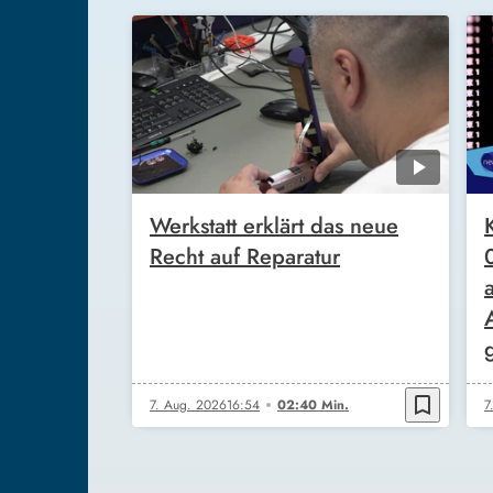
Werkstatt erklärt das neue
Recht auf Reparatur
bookmark_border
7. Aug. 2026
16:54
02:40 Min.
7