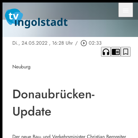
menu
Di., 24.05.2022
, 16:28 Uhr
/
play_circle_outline
02:33
headphones
chrome_reader_mode
bookmark_border
Neuburg
Donaubrücken-
Update
Der neue Bau- und Verkehrsminister Christian Bernreiter