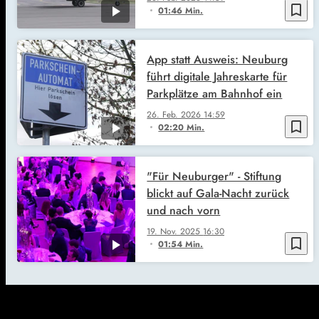
bookmark_border
01:46 Min.
App statt Ausweis: Neuburg
führt digitale Jahreskarte für
Parkplätze am Bahnhof ein
26. Feb. 2026
14:59
bookmark_border
02:20 Min.
"Für Neuburger" - Stiftung
blickt auf Gala-Nacht zurück
und nach vorn
19. Nov. 2025
16:30
bookmark_border
01:54 Min.