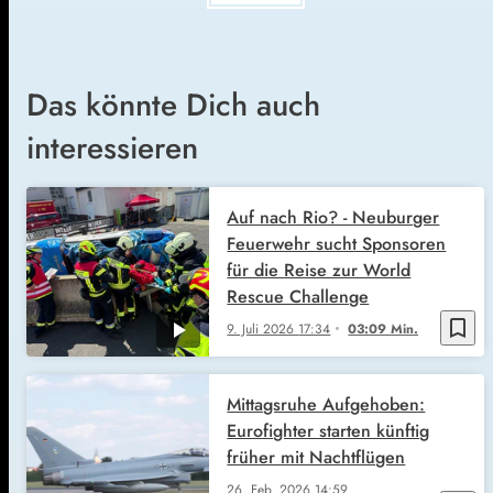
Das könnte Dich auch
interessieren
Auf nach Rio? - Neuburger
Feuerwehr sucht Sponsoren
für die Reise zur World
Rescue Challenge
bookmark_border
9. Juli 2026
17:34
03:09 Min.
Mittagsruhe Aufgehoben:
Eurofighter starten künftig
früher mit Nachtflügen
26. Feb. 2026
14:59