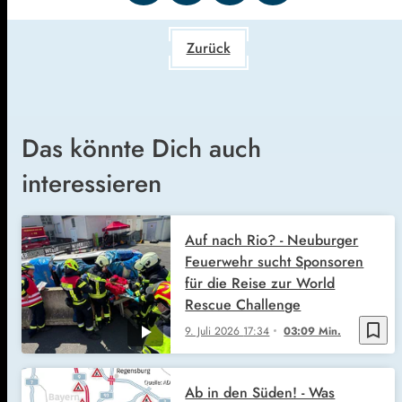
Zurück
Das könnte Dich auch
interessieren
Auf nach Rio? - Neuburger
Feuerwehr sucht Sponsoren
für die Reise zur World
Rescue Challenge
bookmark_border
9. Juli 2026
17:34
03:09 Min.
Ab in den Süden! - Was