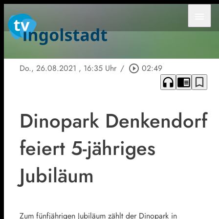
menu
Do., 26.08.2021
, 16:35 Uhr
/
play_circle_outline
02:49
headphones
chrome_reader_mode
bookmark_border
Dinopark Denkendorf
feiert 5-jähriges
Jubiläum
Zum fünfjährigen Jubiläum zählt der Dinopark in