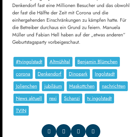
Denkendorf fast eine Millionen Besucher und das obwohl
der fast die Hälfte der Zeit mit Corona und die
einhergehenden Einschränkungen zu kämpfen hatte. Für
die Betreiber durchaus ein Grund zu feiern. Manuela
Müller und Fabian Hell haben auf der „etwas anderen“
Geburtstagsparty vorbeigeschaut.
#tvingolstadt
Altmühltal
Benjamin Blümchen
corona
Denkendorf
Dinopark
Ingolstadt
Jolienchen
jubiläum
Maskottchen
nachrichten
News aktuell
rexi
Schanzi
tv.ingolstadt
TVIN