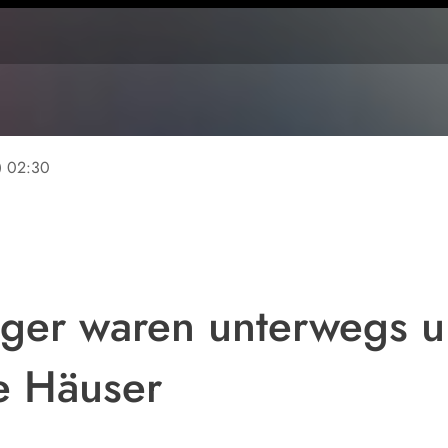
ine
02:30
nger waren unterwegs 
e Häuser