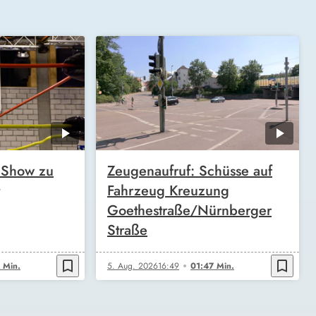
 Show zu
Zeugenaufruf: Schüsse auf
Fahrzeug Kreuzung
Goethestraße/Nürnberger
Straße
bookmark_border
bookmark_border
 Min.
5. Aug. 2026
16:49
01:47 Min.