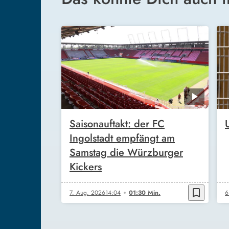
Saisonauftakt: der FC
Ingolstadt empfängt am
Samstag die Würzburger
Kickers
bookmark_border
7. Aug. 2026
14:04
01:30 Min.
6