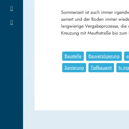
Sommerzeit ist auch immer irgendwi
saniert und der Boden immer wiede
langwierige Vergabeprozesse, die d
Kreuzung mit Mauthstraße bis zum S
Baustelle
Bauverzögerung
e
Sanierung
Tiefbauamt
tv.in