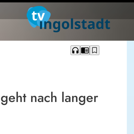
headphones
chrome_reader_mode
bookmark_border
geht nach langer